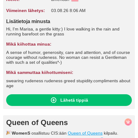
Viimeinen lähetys:
03.08.26 8:06 AM
Lisätietoja minusta
Hi, I'm Marisa, a gentle kitty:) I love walking in the rain and
running barefoot on the grass
Mikä kiihottaa minua:
A sense of humor, generosity, care and attention, and of course
courage without rudeness. No woman can resist a Gentleman
with such a set of qualities*-)
Mikä sammuttaa kiihottumiseni:
swearing rudeness rudeness greed stupidity.compliments about
age
Lähetä tippiä
Queen of Queens
WomenS
osallistuu CIS:ään
Queen of Queens
kilpailu.