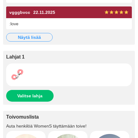
vgggbvcc
22.11.2025
:love
näytä lisää
Lahjat 1
Valitse lahja
Toivomuslista
Auta henkilöä
WomenS
täyttämään toive!