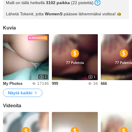
Malli on tällä hetkellä
3102 paikka
(22 pistettä).
Lähetä Tokenit, jotta
WomenS
pääsee lähemmäksi
voittoa!
Kuvia
ILMAISEKSI
77 Polettia
77 Poletti
2
1
17146
34
My Photos
999
666
Näytä kaikki
Videoita