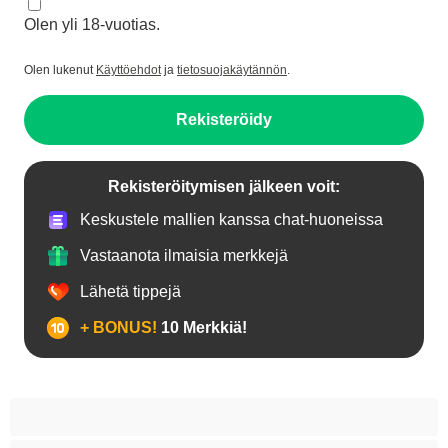
Olen yli 18-vuotias.
Olen lukenut
Käyttöehdot
ja
tietosuojakäytännön
.
Rekisteröidy
Rekisteröitymisen jälkeen voit:
Keskustele mallien kanssa chat-huoneissa
Vastaanota ilmaisia merkkejä
Lähetä tippejä
+ BONUS!
10 Merkkiä!
18+ teinejä