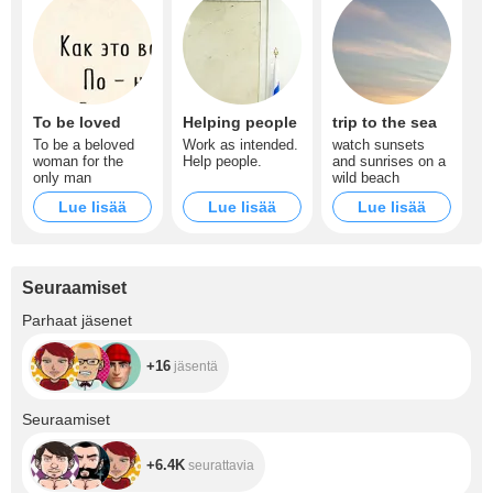
To be loved
Helping people
trip to the sea
To be a beloved
Work as intended.
watch sunsets
woman for the
Help people.
and sunrises on a
only man
wild beach
Lue lisää
Lue lisää
Lue lisää
Seuraamiset
+16
Parhaat jäsenet
+16
jäsentä
+6.4K
Seuraamiset
+6.4K
seurattavia