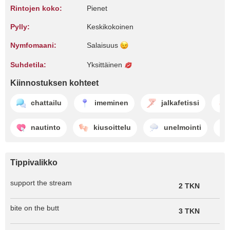
Rintojen koko:
Pienet
Pylly:
Keskikokoinen
Nymfomaani:
Salaisuus
Suhdetila:
Yksittäinen
Kiinnostuksen kohteet
chattailu
imeminen
jalkafetissi
nautinto
kiusoittelu
unelmointi
Tippivalikko
support the stream
2 TKN
bite on the butt
3 TKN