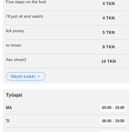
Five slaps on the butt
4 TKN
I'll just sit and watch
4 TKN
lick pussy
5 TKN
to moan
8 TKN
Ass show!)
10 TKN
näytä kaikki
Työajat
MA
05:00 - 19:00
TI
06:00 - 19:00