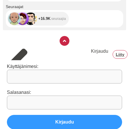
+16.9K
Seuraajat
+16.9K
seuraajia
Kirjaudu
Liity
Käyttäjänimesi:
Salasanasi:
Kirjaudu