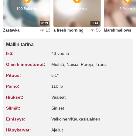
100 Polettia
918 Polettia
2 Polettia
0:39
0:41
13
56
Zastavka
a fresh morning
Marshmallows
Mallin tarina
Ikä:
43 vuotta
Olen kiinnostunut:
Miehiä, Naisia, Pareja, Trans
Pituus:
5'1"
Paino:
110 lb
Hiukset:
Vaaleat
Silmät:
Siniset
Etnisyys:
Valkoinen/Kaukasialainen
Häpykarvat:
Ajellut